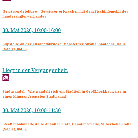
Gewässerdetektive – Gewässer erforschen mit dem Fischinfomobil des
Landesanglerverbandes
30. Mai 2026, 10:00-16:00
Slipstelle an der Elisabethbrücke, Mansfelder Straße, Saaleaue, Halle
(Saale), 06108,
Liegt in der Vergangenheit.
Stadtwandel – Wie wandelt sich ein Stadtteil in Großblockbauweise in
einen klimaangepassten Stadtraum?
30. Mai 2026, 10:00-11:30
Straẞenbahnhaltestelle Anhalter Platz, Hanoier Straße, Silberhöhe, Halle
(Saale), 06132,