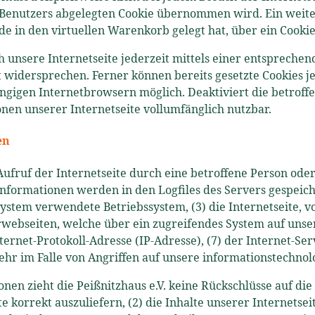
enutzers abgelegten Cookie übernommen wird. Ein weitere
de in den virtuellen Warenkorb gelegt hat, über ein Cookie
h unsere Internetseite jederzeit mittels einer entspreche
 widersprechen. Ferner können bereits gesetzte Cookies j
ngigen Internetbrowsern möglich. Deaktiviert die betroff
onen unserer Internetseite vollumfänglich nutzbar.
en
m Aufruf der Internetseite durch eine betroffene Person od
nformationen werden in den Logfiles des Servers gespeich
stem verwendete Betriebssystem, (3) die Internetseite, v
terwebseiten, welche über ein zugreifendes System auf uns
 Internet-Protokoll-Adresse (IP-Adresse), (7) der Internet-
hr im Falle von Angriffen auf unsere informationstechnol
nen zieht die Peißnitzhaus e.V. keine Rückschlüsse auf di
te korrekt auszuliefern, (2) die Inhalte unserer Internetse