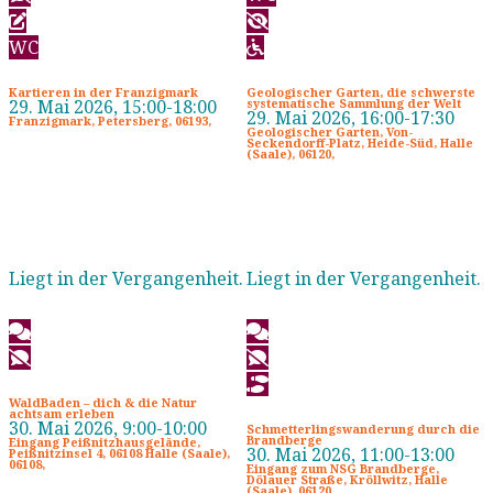
WC
Kartieren in der Franzigmark
Geologischer Garten, die schwerste
29. Mai 2026, 15:00-18:00
systematische Sammlung der Welt
29. Mai 2026, 16:00-17:30
Franzigmark, Petersberg, 06193,
Geologischer Garten, Von-
Seckendorff-Platz, Heide-Süd, Halle
(Saale), 06120,
Liegt in der Vergangenheit.
Liegt in der Vergangenheit.
WaldBaden – dich & die Natur
achtsam erleben
30. Mai 2026, 9:00-10:00
Schmetterlingswanderung durch die
Brandberge
Eingang Peißnitzhausgelände,
30. Mai 2026, 11:00-13:00
Peißnitzinsel 4, 06108 Halle (Saale),
06108,
Eingang zum NSG Brandberge,
Dölauer Straße, Kröllwitz, Halle
(Saale), 06120,