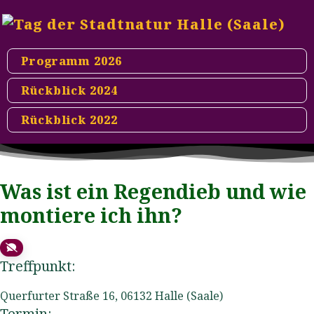
Programm 2026
Rückblick 2024
Rückblick 2022
< Programmübersicht
Was ist ein Regendieb und wie
montiere ich ihn?
Treffpunkt:
Querfurter Straße 16
,
06132
Halle (Saale)
Termin: