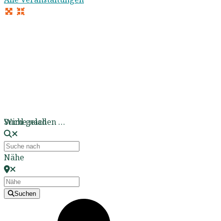
Wird geladen …
Suche nach
Nähe
Suchen